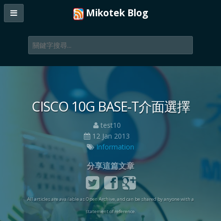
Mikotek Blog
CISCO 10G BASE-T介面選擇
test10
12 Jan 2013
Information
分享這篇文章
All articles are available as Open Archive, and can be shared by anyone with a
statement of reference.