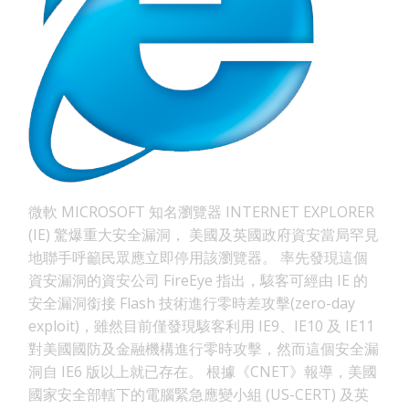
微軟 MICROSOFT 知名瀏覽器 INTERNET EXPLORER
(IE) 驚爆重大安全漏洞， 美國及英國政府資安當局罕見
地聯手呼籲民眾應立即停用該瀏覽器。 率先發現這個
資安漏洞的資安公司 FireEye 指出，駭客可經由 IE 的
安全漏洞銜接 Flash 技術進行零時差攻擊(zero-day
exploit)，雖然目前僅發現駭客利用 IE9、IE10 及 IE11
對美國國防及金融機構進行零時攻擊，然而這個安全漏
洞自 IE6 版以上就已存在。 根據《CNET》報導，美國
國家安全部轄下的電腦緊急應變小組 (US-CERT) 及英