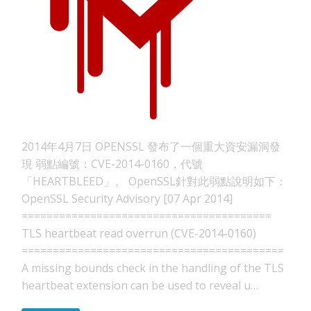
2014年4月7日 OPENSSL 發布了一個重大資安漏洞發
現 弱點編號：CVE-2014-0160，代號
「HEARTBLEED」。 OpenSSL針對此弱點說明如下：
OpenSSL Security Advisory [07 Apr 2014]
========================================
TLS heartbeat read overrun (CVE-2014-0160)
==========================================
A missing bounds check in the handling of the TLS
heartbeat extension can be used to reveal u…