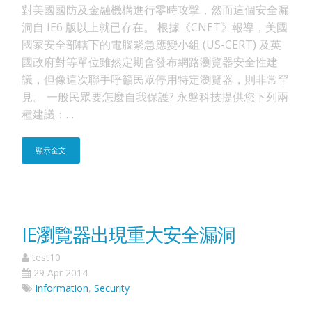
對美國國防及金融機構進行零時攻擊，然而這個安全漏
洞自 IE6 版以上就已存在。 根據《CNET》報導，美國
國家安全部轄下的電腦緊急應變小組 (US-CERT) 及英
國政府對等單位雖然定期會發布網路瀏覽器安全性建
議，但像這次聯手呼籲民眾停用特定瀏覽器，則非常罕
見。 一般民眾要怎麼自我保護? 永磐科技提供您下列兩
種建議：…
顯示全文
IE瀏覽器出現重大安全漏洞
test10
29 Apr 2014
Information
,
Security