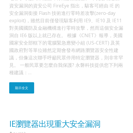
資安漏洞的資安公司 FireEye 指出，駭客可經由 IE 的
安全漏洞銜接 Flash 技術進行零時差攻擊(zero-day
exploit)，雖然目前僅發現駭客利用 IE9、IE10 及 IE11
對美國國防及金融機構進行零時攻擊，然而這個安全漏
洞自 IE6 版以上就已存在。 根據《CNET》報導，美國
國家安全部轄下的電腦緊急應變小組 (US-CERT) 及英
國政府對等單位雖然定期會發布網路瀏覽器安全性建
議，但像這次聯手呼籲民眾停用特定瀏覽器，則非常罕
見。 一般民眾要怎麼自我保護? 永磐科技提供您下列兩
種建議：…
顯示全文
IE瀏覽器出現重大安全漏洞