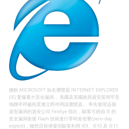
微軟 MICROSOFT 知名瀏覽器 INTERNET EXPLORER
(IE) 驚爆重大安全漏洞， 美國及英國政府資安當局罕見
地聯手呼籲民眾應立即停用該瀏覽器。 率先發現這個
資安漏洞的資安公司 FireEye 指出，駭客可經由 IE 的
安全漏洞銜接 Flash 技術進行零時差攻擊(zero-day
exploit)，雖然目前僅發現駭客利用 IE9、IE10 及 IE11