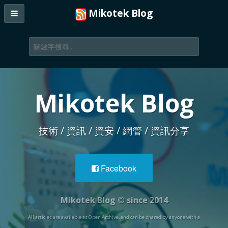
Mikotek Blog
Mikotek Blog
技術 / 資訊 / 資安 / 網管 / 資訊分享
Facebook
Mikotek Blog © since 2014
All articles are available as Open Archive, and can be shared by anyone with a