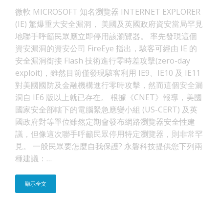
微軟 MICROSOFT 知名瀏覽器 INTERNET EXPLORER
(IE) 驚爆重大安全漏洞， 美國及英國政府資安當局罕見
地聯手呼籲民眾應立即停用該瀏覽器。 率先發現這個
資安漏洞的資安公司 FireEye 指出，駭客可經由 IE 的
安全漏洞銜接 Flash 技術進行零時差攻擊(zero-day
exploit)，雖然目前僅發現駭客利用 IE9、IE10 及 IE11
對美國國防及金融機構進行零時攻擊，然而這個安全漏
洞自 IE6 版以上就已存在。 根據《CNET》報導，美國
國家安全部轄下的電腦緊急應變小組 (US-CERT) 及英
國政府對等單位雖然定期會發布網路瀏覽器安全性建
議，但像這次聯手呼籲民眾停用特定瀏覽器，則非常罕
見。 一般民眾要怎麼自我保護? 永磐科技提供您下列兩
種建議：…
顯示全文